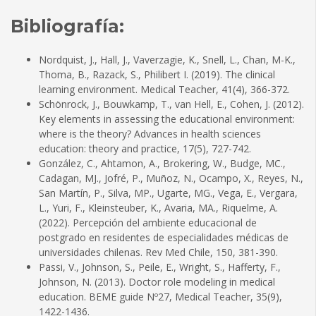
Bibliografía:
Nordquist, J., Hall, J., Vaverzagie, K., Snell, L., Chan, M-K.,
Thoma, B., Razack, S., Philibert I. (2019). The clinical
learning environment. Medical Teacher, 41(4), 366-372.
Schönrock, J., Bouwkamp, T., van Hell, E., Cohen, J. (2012).
Key elements in assessing the educational environment:
where is the theory? Advances in health sciences
education: theory and practice, 17(5), 727-742.
González, C., Ahtamon, A., Brokering, W., Budge, MC.,
Cadagan, MJ., Jofré, P., Muñoz, N., Ocampo, X., Reyes, N.,
San Martín, P., Silva, MP., Ugarte, MG., Vega, E., Vergara,
L., Yuri, F., Kleinsteuber, K., Avaria, MA., Riquelme, A.
(2022). Percepción del ambiente educacional de
postgrado en residentes de especialidades médicas de
universidades chilenas. Rev Med Chile, 150, 381-390.
Passi, V., Johnson, S., Peile, E., Wright, S., Hafferty, F.,
Johnson, N. (2013). Doctor role modeling in medical
education. BEME guide Nº27, Medical Teacher, 35(9),
1422-1436.