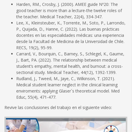
Harden, RM., Crosby, J. (2000). AMEE guide Nº20: The
good teacher is more than a lecture-the twelve roles of
the teacher. Medical Teacher, 22(4), 334-347.
Lee, X., Kleinsteuber, K., Torrente, M., Soto, P., Larrondo,
P., Quijada, D., Hanne, C. (2022). Las buenas prácticas
docentes en las especialidades médicas: una experiencia
desde la Facultad de Medicina de la Universidad de Chile.
RECS, 19(2), 95-99.
Carrard, V., Bourquin, C., Barney, S., Schlegel, K., Gaume,
J., Bart, PA. (2022). The relationship between medical
student’s empathy, mental health, and burnout: a cross-
sectional study. Medical Teacher, 44(12), 1392-1399.
Rudland, J., Tweed, M., Jaye, C., Wilkinson, T. (2021).
Medical student learner neglect in the clinical learning
enviroments: applying Glaser´s theoretical model. Med
Educ, 55(4), 471-477.
Revive las conclusiones del trabajo en el siguiente video: