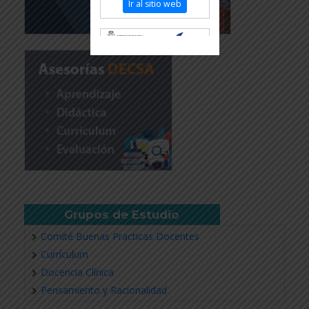
Ir al sitio web
Revisar más información
Grupos de Estudio
Comité Buenas Practicas Docentes
Currículum
Docencia Clínica
Pensamiento y Racionalidad