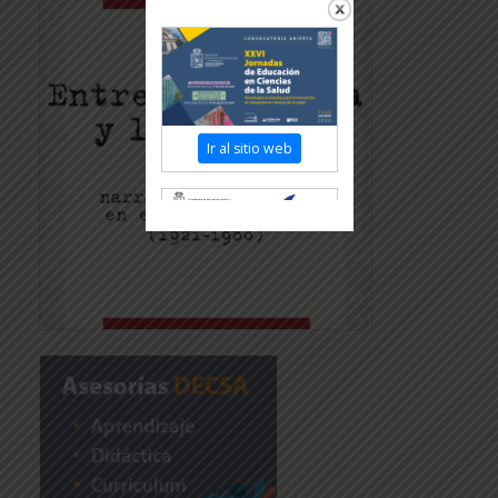
Ir al sitio web
Revisar más información