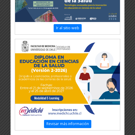
Ir al sitio web
Revisar más información