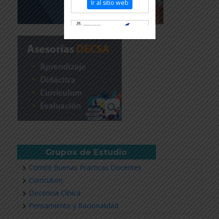
Ir al sitio web
Revisar más información
Grupos de Estudio
Comité Buenas Practicas Docentes
Currículum
Docencia Clínica
Pensamiento y Racionalidad