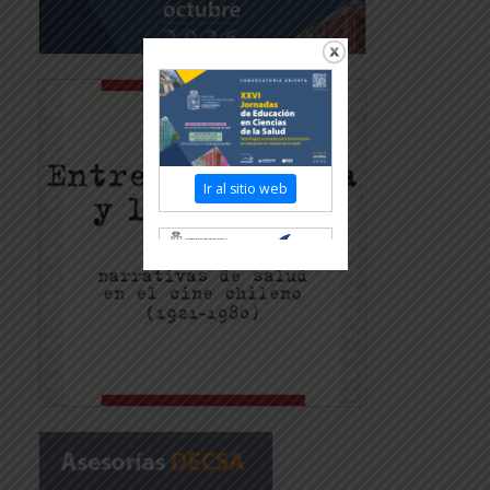
Ir al sitio web
Revisar más información