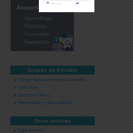
Revisar más información
Grupos de Estudio
Comité Buenas Practicas Docentes
Currículum
Docencia Clínica
Pensamiento y Racionalidad
Otros enlaces
Publicaciones