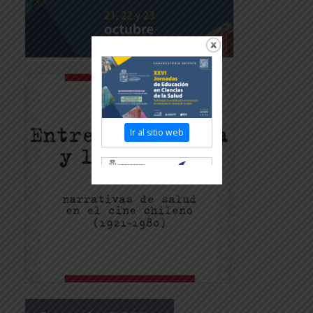
Ir al sitio web
Revisar más información