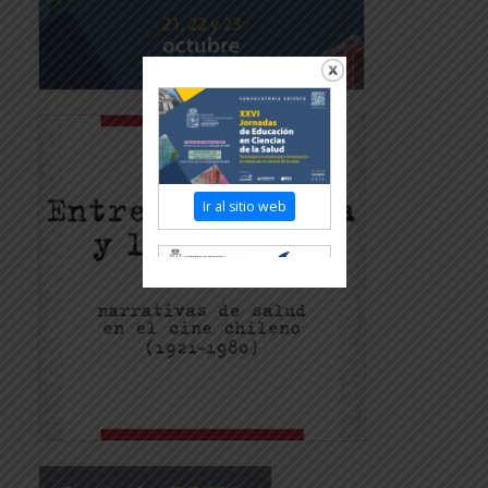
Ir al sitio web
Revisar más información