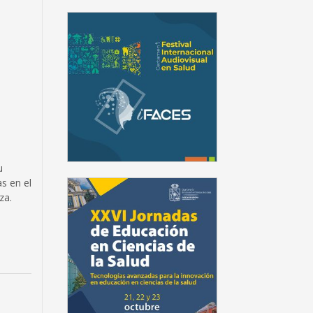
u
s en el
oza.