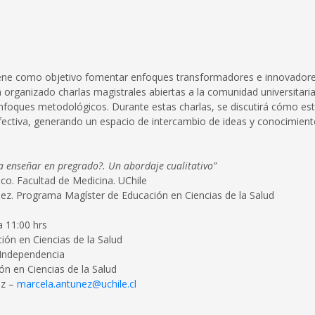
tiene como objetivo fomentar enfoques transformadores e innovadore
n organizado charlas magistrales abiertas a la comunidad universitari
 enfoques metodológicos. Durante estas charlas, se discutirá cómo es
ctiva, generando un espacio de intercambio de ideas y conocimien
 a enseñar en pregrado?. Un abordaje cualitativo”
co. Facultad de Medicina. UChile
nez. Programa Magíster de Educación en Ciencias de la Salud
a 11:00 hrs
ón en Ciencias de la Salud
Independencia
 en Ciencias de la Salud
ez –
marcela.antunez@uchile.cl