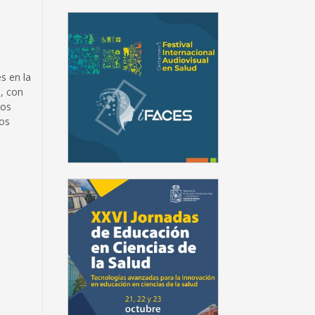
s en la
a, con
tos
tos