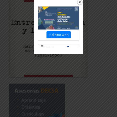
Ir al sitio web
Revisar más información