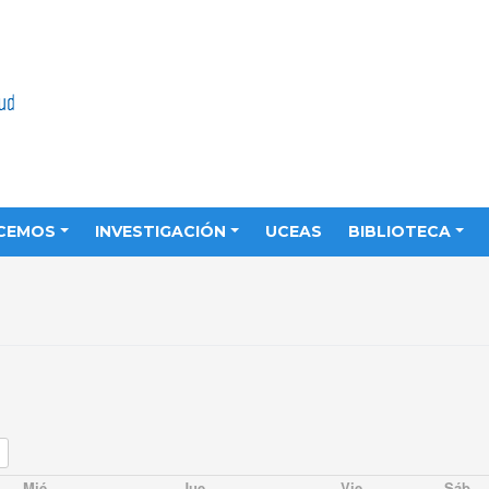
CEMOS
INVESTIGACIÓN
UCEAS
BIBLIOTECA
Mié
Jue
Vie
Sáb