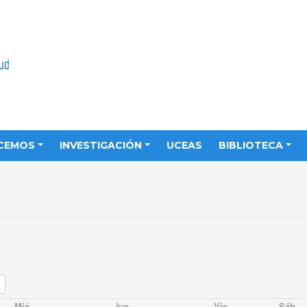
CEMOS
INVESTIGACIÓN
UCEAS
BIBLIOTECA
Mié
Jue
Vie
Sáb