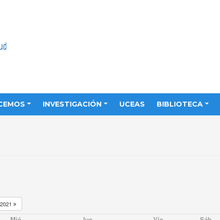
CEMOS
INVESTIGACIÓN
UCEAS
BIBLIOTECA
2021
Mié
Jue
Vie
Sáb