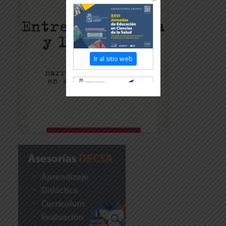
Ir al sitio web
Revisar más información