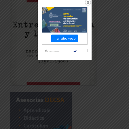
Ir al sitio web
Revisar más información