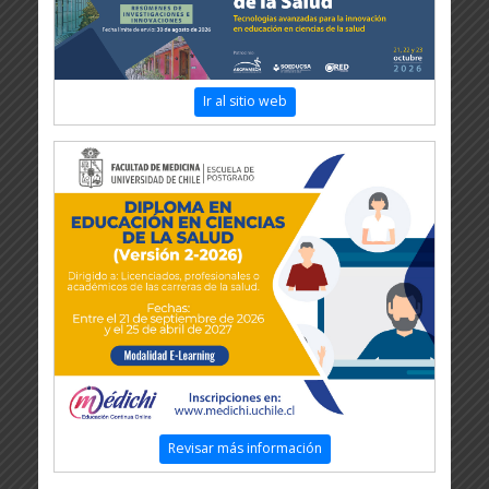
Ir al sitio web
Revisar más información