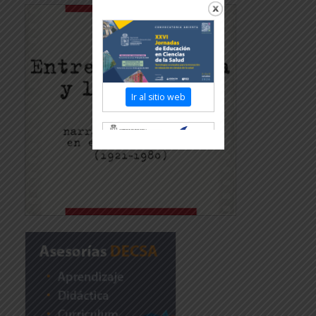
Ir al sitio web
Revisar más información