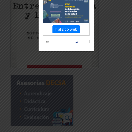
Ir al sitio web
Revisar más información