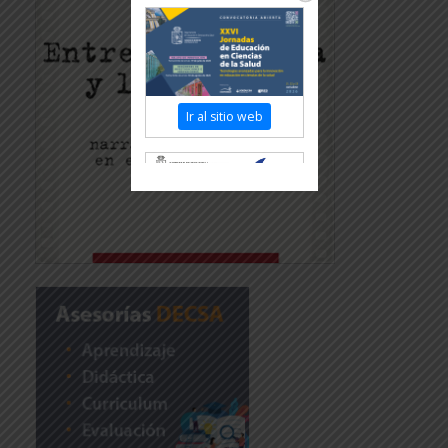
Ir al sitio web
Revisar más información