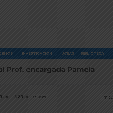
CEMOS
INVESTIGACIÓN
UCEAS
BIBLIOTECA
al Prof. encargada Pamela
0 am – 5:30 pm
Repeats
Ca