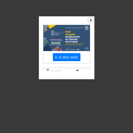
Ir al sitio web
Revisar más información