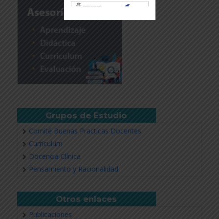
Revisar más información
Grupos de Estudio
Comité Buenas Practicas Docentes
Currículum
Docencia Clínica
Pensamiento y Racionalidad
Otros enlaces
Publicaciones