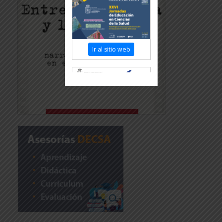
Ir al sitio web
Revisar más información