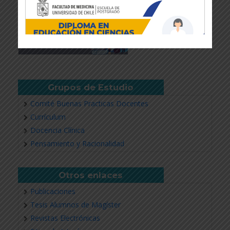
Grupos de Estudio
Comité Buenas Practicas Docentes
Currículum
Docencia Clínica
Revisar más información
Pensamiento y Racionalidad
Otros enlaces
Publicaciones
Tesis Alumnos de Magíster
Revistas Electrónicas