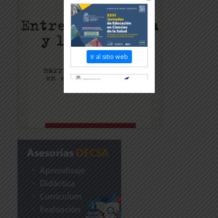
Ir al sitio web
Revisar más información