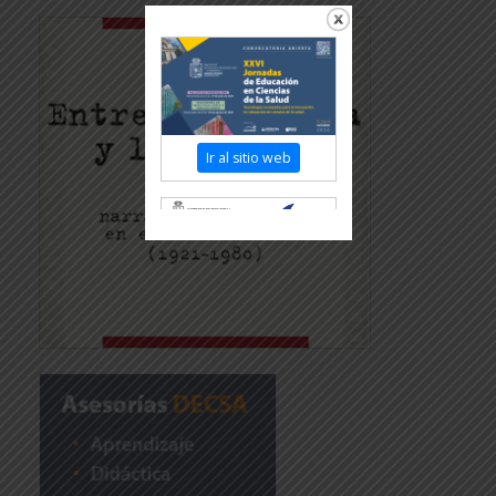
Ir al sitio web
Revisar más información