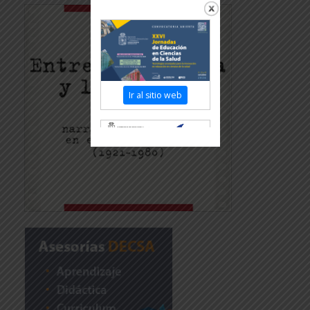
Ir al sitio web
Revisar más información