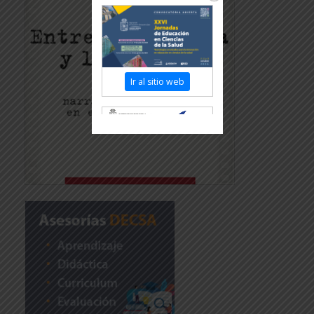
Ir al sitio web
Revisar más información