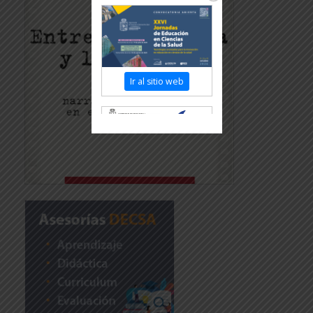
Ir al sitio web
Revisar más información