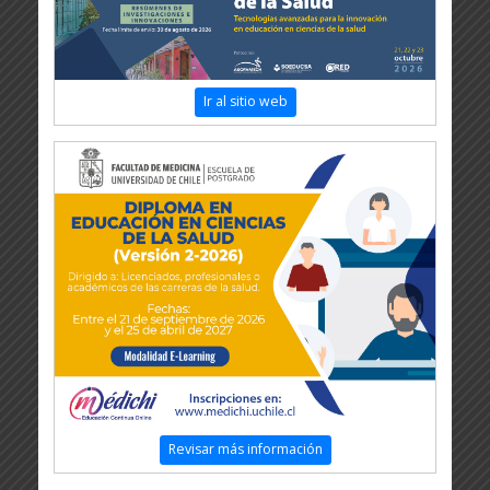
Ir al sitio web
Revisar más información