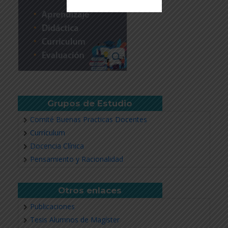
Revisar más información
Grupos de Estudio
Comité Buenas Practicas Docentes
Currículum
Docencia Clínica
Pensamiento y Racionalidad
Otros enlaces
Publicaciones
Tesis Alumnos de Magíster