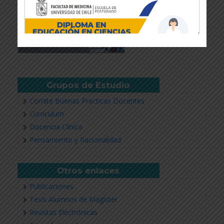
Grupos de Estudio
Comité Buenas Practicas Docentes
Currículum
Docencia Clínica
Revisar más información
Pensamiento y Racionalidad
Otros enlaces
Publicaciones
Tesis Alumnos de Magíster
Revistas Electrónicas