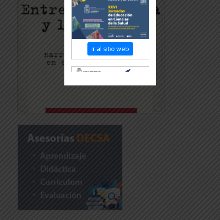
Ir al sitio web
Revisar más información