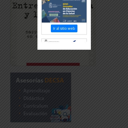
Ir al sitio web
Revisar más información