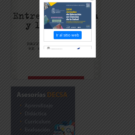
Ir al sitio web
Revisar más información