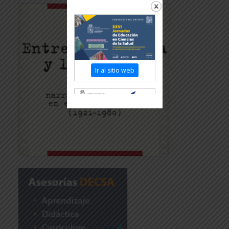
Ir al sitio web
Revisar más información