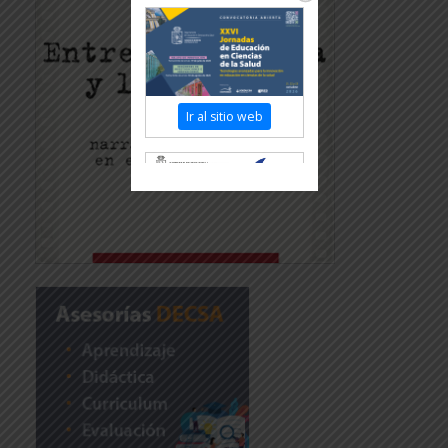
Ir al sitio web
Revisar más información