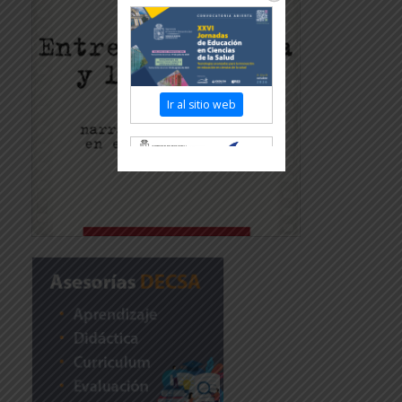
Ir al sitio web
Revisar más información