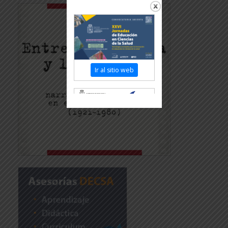
Ir al sitio web
Revisar más información