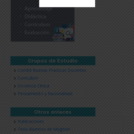
Revisar más información
Grupos de Estudio
Comité Buenas Practicas Docentes
Currículum
Docencia Clínica
Pensamiento y Racionalidad
Otros enlaces
Publicaciones
Tesis Alumnos de Magíster