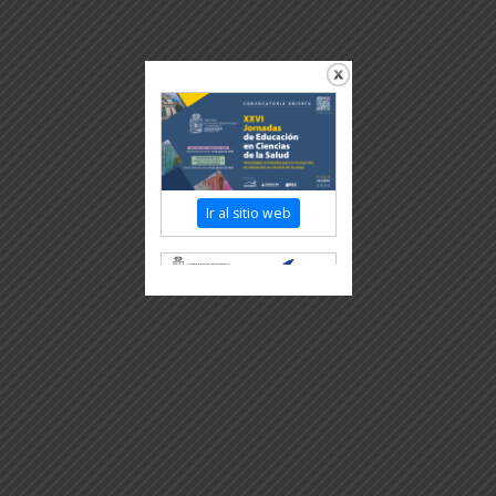
Ir al sitio web
Revisar más información