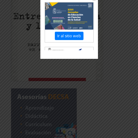
Ir al sitio web
Revisar más información