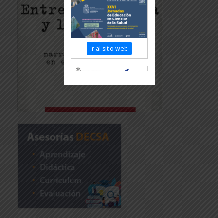
Ir al sitio web
Revisar más información