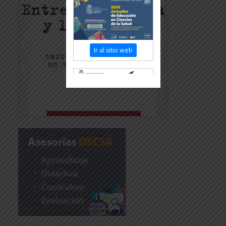
Ir al sitio web
Revisar más información