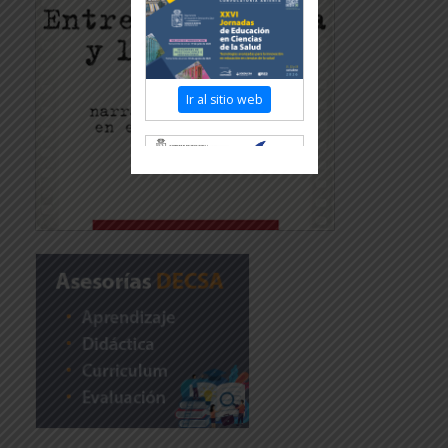
Ir al sitio web
Revisar más información