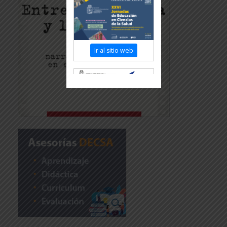
Ir al sitio web
Revisar más información