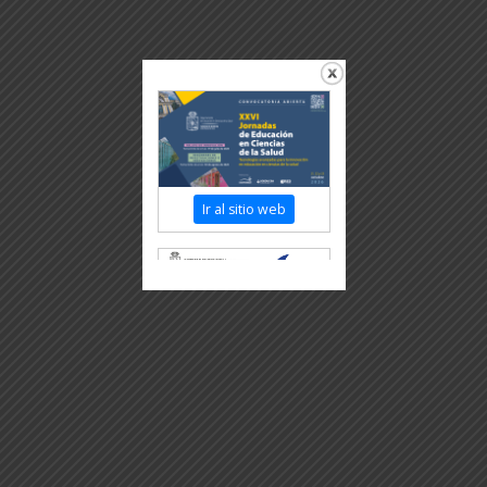
Ir al sitio web
Revisar más información