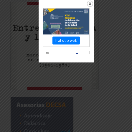
Ir al sitio web
Revisar más información