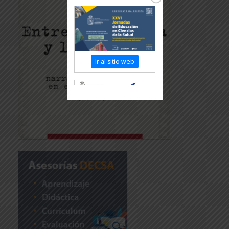
Ir al sitio web
Revisar más información